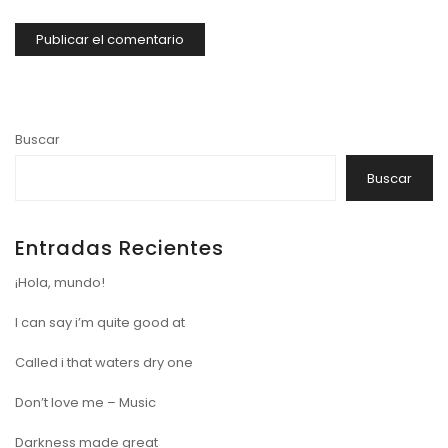
Buscar
Buscar
Entradas Recientes
¡Hola, mundo!
I can say i’m quite good at
Called i that waters dry one
Don’t love me – Music
Darkness made great