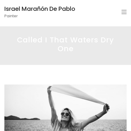
Israel Marañón De Pablo
Painter
Called I That Waters Dry
One