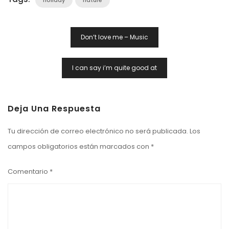
Navegación
Don’t love me – Music
De
Entradas
I can say i’m quite good at
Deja Una Respuesta
Tu dirección de correo electrónico no será publicada.
Los
campos obligatorios están marcados con
*
Comentario
*