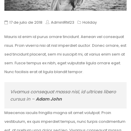
17 de julio de 2018
AdminIRM23
Holiday
Mauris id enim id purus ornare tincidunt. Aenean vel consequat
risus. Proin viverra nisi at nisl imperdiet auctor. Donec ornare, est
sed tincidunt placerat, sem mi suscipit mi, at varius enim sem at
sem. Fusce tempus ex nibh, eget vulputate ligula ornare eget.
Nunc facilisis erat at ligula blandit tempor.
Vivamus consequat massa nisl, id ultrices libero
cursus in –
Adam John
Maecenas iaculis fringilla magna sit amet volutpat. Proin
vestibulum, ex quis imperdiet tempus, nunc turpis condimentum
est, at pretium urna dolor sed leo. Vivamus consequat massa