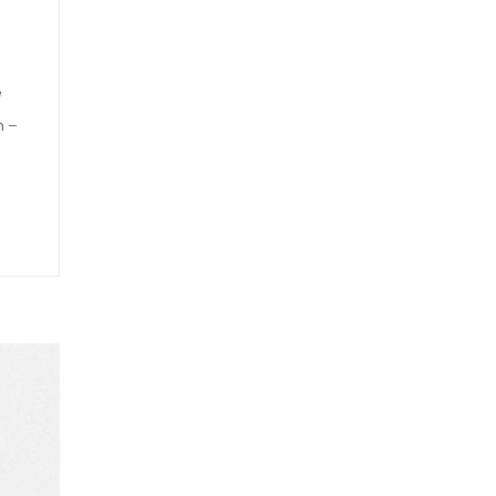
e
n –