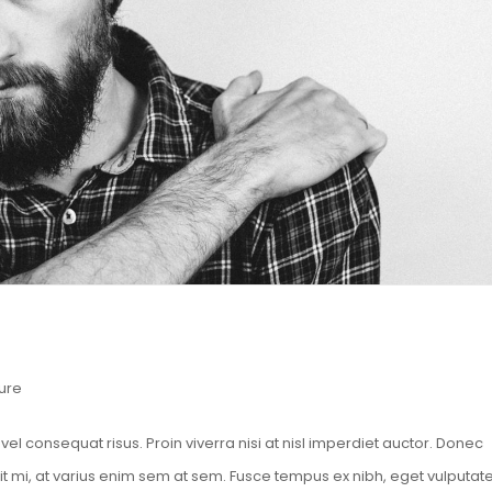
ure
el consequat risus. Proin viverra nisi at nisl imperdiet auctor. Donec
it mi, at varius enim sem at sem. Fusce tempus ex nibh, eget vulputat