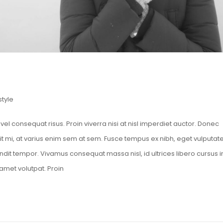
style
el consequat risus. Proin viverra nisi at nisl imperdiet auctor. Donec
it mi, at varius enim sem at sem. Fusce tempus ex nibh, eget vulputat
blandit tempor. Vivamus consequat massa nisl, id ultrices libero cursus i
amet volutpat. Proin