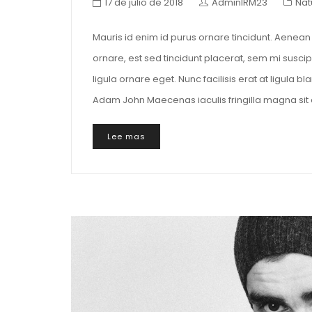
17 de julio de 2018
AdminIRM23
Nat
Mauris id enim id purus ornare tincidunt. Aenean v
ornare, est sed tincidunt placerat, sem mi suscip
ligula ornare eget. Nunc facilisis erat at ligula 
Adam John Maecenas iaculis fringilla magna sit 
Lee mas