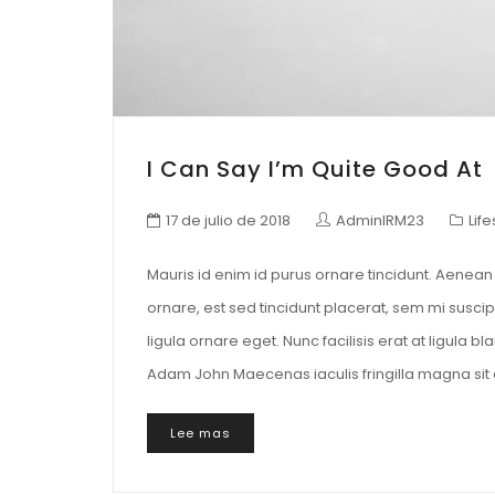
I Can Say I’m Quite Good At
17 de julio de 2018
AdminIRM23
Life
Mauris id enim id purus ornare tincidunt. Aenean v
ornare, est sed tincidunt placerat, sem mi suscip
ligula ornare eget. Nunc facilisis erat at ligula 
Adam John Maecenas iaculis fringilla magna sit 
Lee mas