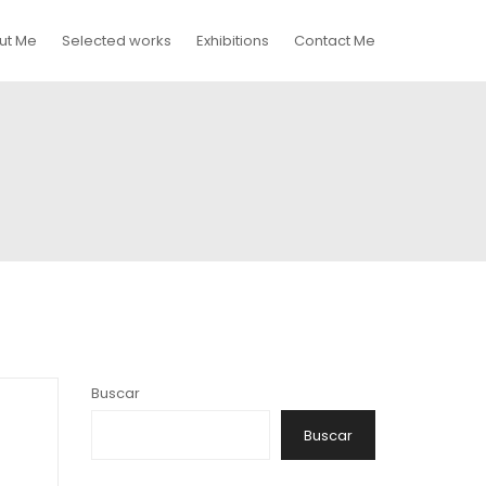
ut Me
Selected works
Exhibitions
Contact Me
Buscar
Buscar