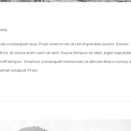
iday
el consequat risus. Proin viverra nisi at nisl imperdiet auctor. Donec
it mi, at varius enim sem at sem. Fusce tempus ex nibh, eget vulputat
blandit tempor. Vivamus consequat massa nisl, id ultrices libero cursus i
amet volutpat. Proin