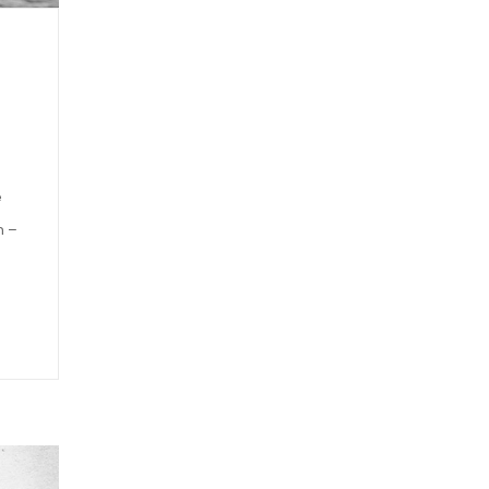
e
n –