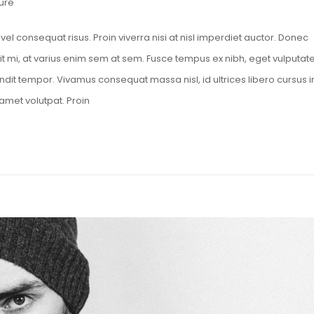
ure
el consequat risus. Proin viverra nisi at nisl imperdiet auctor. Donec
it mi, at varius enim sem at sem. Fusce tempus ex nibh, eget vulputat
blandit tempor. Vivamus consequat massa nisl, id ultrices libero cursus i
amet volutpat. Proin