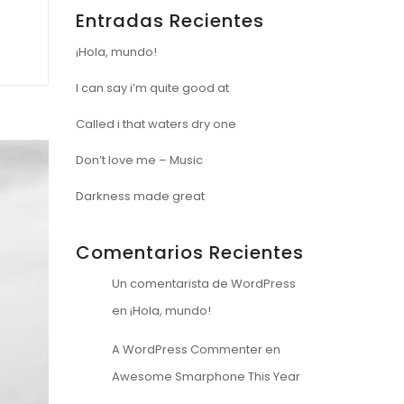
Entradas Recientes
¡Hola, mundo!
I can say i’m quite good at
Called i that waters dry one
Don’t love me – Music
Darkness made great
Comentarios Recientes
Un comentarista de WordPress
en
¡Hola, mundo!
A WordPress Commenter
en
Awesome Smarphone This Year